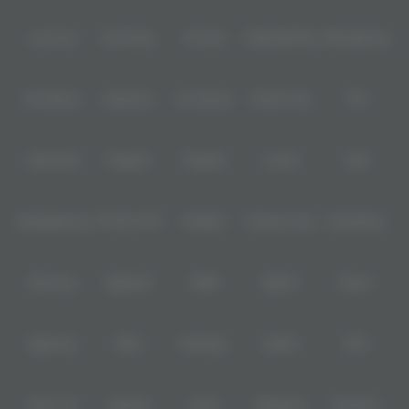
Level Up
Fat Panda
PG Soft
PragmaticPlay
Microgaming
Slot Mania
Habanero
5G Games
Nolimit City
TTG
Askmeslot
Playtech
PlayStar
Live22
CQ9
Spadegaming
PP 98% RTP
FastSpin
Penguin King
SimplePlay
Booming
Yggdrasil
GMW
BigPot
Reevo
Bgaming
BNG
RedTiger
NetEnt
BTG
Play'n Go
Apparat
Nsoft
Minigame
Evolution