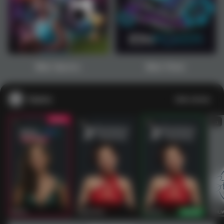
1
2
3
4
5
6
7
8
9
10
11
12
13
14
15
Main Sports+
Main Poker
Casino
Lihat semua
53
201
267
53
IDNLIVE
PragmaticPlay
Evolution
IDNLI