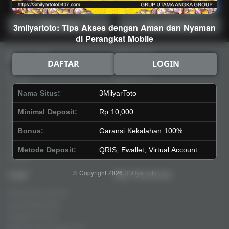
Main Lotto
Main Fishing
3milyartoto: Tips Akses dengan Aman dan Nyaman
di Perangkat Mobile
Quick Links
3MilyarToto
DAFTAR
LOGIN
Beranda
Tentang Kami
Sports+
Footer
Nama Situs:
3MilyarToto
Slots
Contact
Casino
Deposit
Minimal Deposit:
Rp 10,000
Poker
Withdraw
Bonus:
Garansi Kekalahan 100%
Lotto
Referral
Arcade
Leaderboard
Metode Deposit:
QRIS, Ewallet, Virtual Account
Fishing
© Copyright 2026
3MilyarToto
Legal
Stay Connected
Responsible Gaming
Syarat &Ketentuan
Kebijakan Privasi
Referral Syarat &Ketentuan