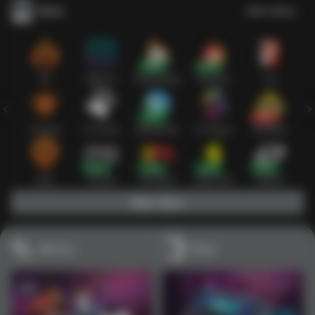
Slots
Lihat semua
Hot
IDNSLOT
PragmaticPlay
Habanero
TTG
Exclusive
Fat Panda
Microgaming
5G Games
Askmeslot
New
PG Soft
Slot Mania
Nolimit City
Playtech
Main Slots
Sports+
Poker